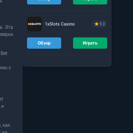
я
1xSlots Casino
star
5.0
а. Эта
оверки
Обзор
Играть
Bet
емы с
ет
 и
, как
т на