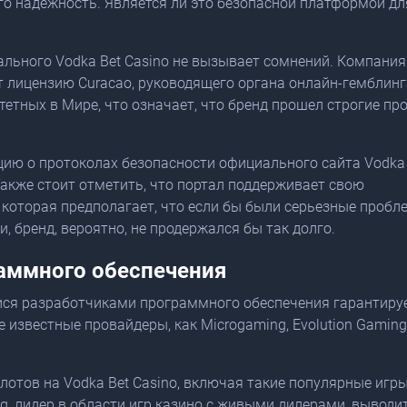
его надежность. Является ли это безопасной платформой дл
ального Vodka Bet Casino не вызывает сомнений. Компания
т лицензию Curacao, руководящего органа онлайн-гемблинг
етных в Мире, что означает, что бренд прошел строгие пр
ию о протоколах безопасности официального сайта Vodka 
 Также стоит отметить, что портал поддерживает свою
 которая предполагает, что если бы были серьезные пробл
 бренд, вероятно, не продержался бы так долго.
аммного обеспечения
ся разработчиками программного обеспечения гарантиру
е известные провайдеры, как Microgaming, Evolution Gaming
лотов на Vodka Bet Casino, включая такие популярные игры
ming, лидер в области игр казино с живыми дилерами, выводи