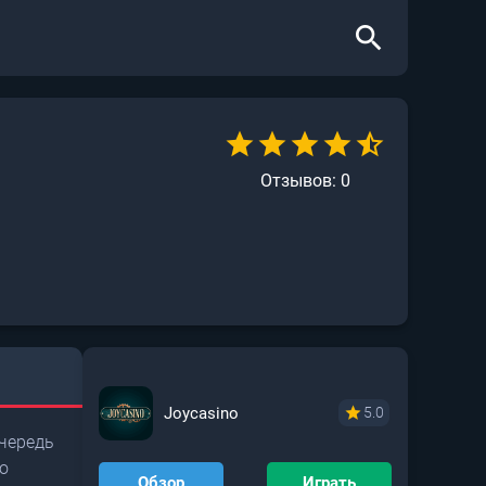
search
star
star
star
star
star_half
Отзывов: 0
Joycasino
star
5.0
очередь
о
Обзор
Играть