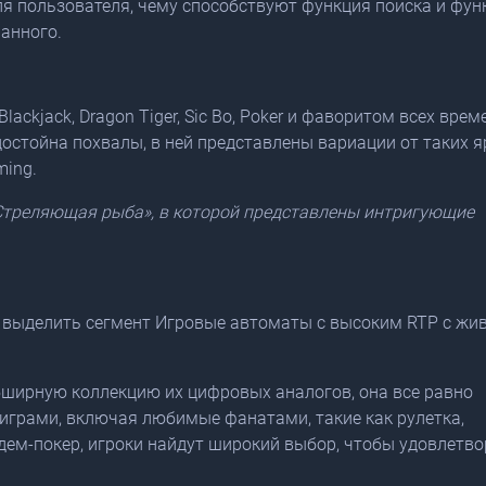
я пользователя, чему способствуют функция поиска и фун
анного.
ackjack, Dragon Tiger, Sic Bo, Poker и фаворитом всех врем
 достойна похвалы, в ней представлены вариации от таких 
ming.
Стреляющая рыба», в которой представлены интригующие
 выделить сегмент Игровые автоматы с высоким RTP с ж
бширную коллекцию их цифровых аналогов, она все равно
играми, включая любимые фанатами, такие как рулетка,
лдем-покер, игроки найдут широкий выбор, чтобы удовлетв