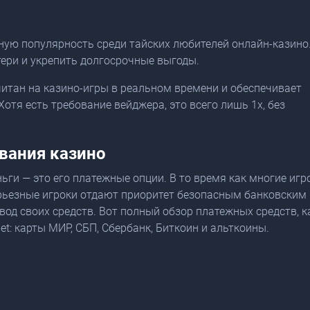
ую популярность среди тайских любителей онлайн-казино.
тери и укрепить долгосрочные выгоды.
читан на казино-игры в реальном времени и обеспечивает
тя есть требование вейджера, это всего лишь 1x, без
вания казино
ги — это его платежные опции. В то время как многие игр
рьезные игроки отдают приоритет безопасным банковским
од своих средств. Вот полный обзор платежных средств, к
et: карты МИР, СБП, Сбербанк, Биткоин и альткоины.