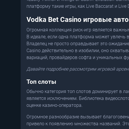
платформу такие игры, как Live Baccarat и Live D
Vodka Bet Casino игровые ав
Огромная коллекция риск-игр является важны
В идеале, если одна платформа может увлечь 
Владелец не просто оправдывает это ожидание
Casino действительно в изобилии, оно охватыв
вариаций, провайдеров софта и уникальных фу
Давайте подробнее рассмотрим игровой арсен
Топ слоты
Обычно категория топ слотов доминирует в л
является исключением. Библиотека видеослот
оценке казино-оператора.
Огромное разнообразие вызывает благоговени
привело к появлению множества названий. Эт