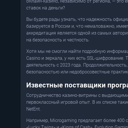
онлайн-казино, независимо от региона, — это 
ставок на деньги?
Вы будете рады узнать, что надежность офици
базируется в России и, что немаловажно, имее
аккредитация является одной из самых авторит
на безопасность и честность.
Хотя мы не смогли найти подробную информац
Casino и зеркала, у них есть SSL-шифрование.
деятельность с 2023 года. Продолжительность,
безопасностью или недобросовестные практики,
Известные поставщики прогр
Сотрудничество казино-витрины с выдающими
первоклассный игровой опыт. В их списке таки
NetEnt.
Например, Microgaming предлагает более 400 с
«Lucky Twins» и «Kings of Cash». Evolution Ga